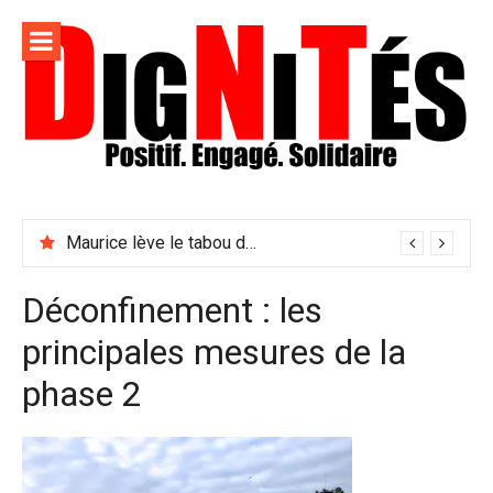
Aller
au
contenu
Dignités –
L'information positive, consciente et solidaire pour
L'info
relayer ce qui fait avancer le monde
Maurice lève le tabou du viol conjugal
sociale,
solidaire
Déconfinement : les
et
principales mesures de la
engagée
phase 2