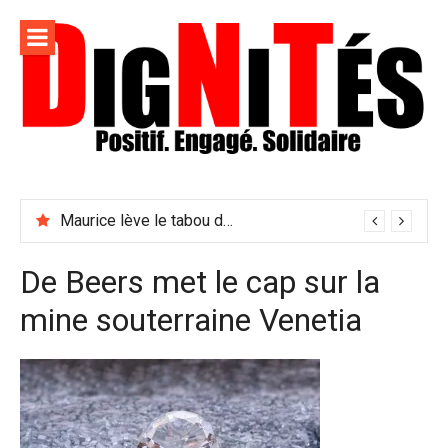
Aller
au
contenu
Dignités –
L'information positive, consciente et solidaire pour
L'info
relayer ce qui fait avancer le monde
Maurice lève le tabou du viol conjugal
sociale,
solidaire
De Beers met le cap sur la
et
mine souterraine Venetia
engagée