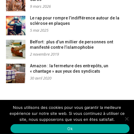
9 mars 2026
Le rap pour rompre l’indifférence autour de la
sclérose en plaques
5 mai 2025
Belfort : plus d’un millier de personnes ont
manifesté contre l’islamophobie
2 novembre 2019
Amazon : la fermeture des entrepôts, un
« chantage » aux yeux des syndicats
30 avril 2020
Nous utilisons des cookies pour vous garantir la meilleure
expérience sur notre site web. Si vous continuez à utiliser ce
Mentions légales
Nous contacter
site, nous supposerons que vous en êtes satisfait.
Copyright © AM Dignités - L'info sociale, solidaire et engagée
–
Thème Glob par
FameThemes
Ok