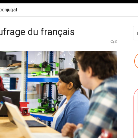
 conjugal
ufrage du français
R
P
:
0