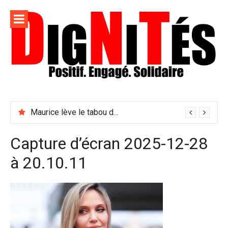
Aller
au
contenu
Dignités –
L'information positive, consciente et solidaire pour
L'info
relayer ce qui fait avancer le monde
Maurice lève le tabou du viol conjugal
sociale,
solidaire
Capture d’écran 2025-12-28
et
à 20.10.11
engagée