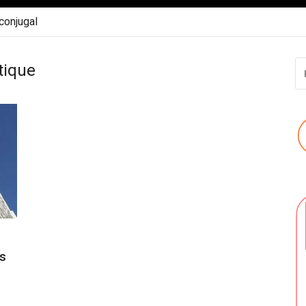
 conjugal
R
tique
P
:
es