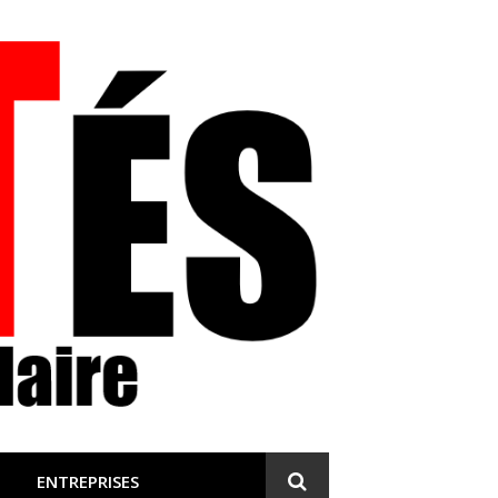
 et engagée
ENTREPRISES