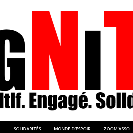
nfo sociale, solidaire
lidaire pour relayer ce qui fait avancer le monde
L
SOLIDARITÉS
MONDE D’ESPOIR
ZOOM’ASSO