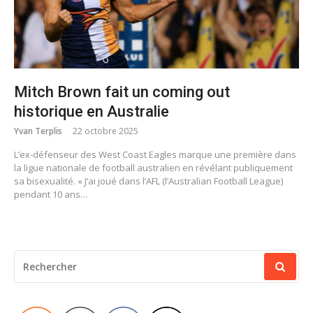
Mitch Brown fait un coming out
historique en Australie
Yvan Terplis
22 octobre 2025
L’ex-défenseur des West Coast Eagles marque une première dans
la ligue nationale de football australien en révélant publiquement
sa bisexualité. « J’ai joué dans l’AFL (l’Australian Football League)
pendant 10 ans…
RECHERCHER
POUR
: