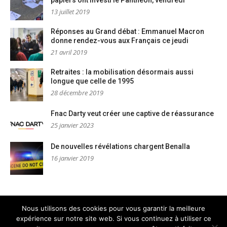
13 juillet 2019
Réponses au Grand débat : Emmanuel Macron
donne rendez-vous aux Français ce jeudi
21 avril 2019
Retraites : la mobilisation désormais aussi
longue que celle de 1995
28 décembre 2019
Fnac Darty veut créer une captive de réassurance
25 janvier 2023
De nouvelles révélations chargent Benalla
16 janvier 2019
Nous utilisons des cookies pour vous garantir la meilleure
expérience sur notre site web. Si vous continuez à utiliser ce
Mentions légales
Nous contacter