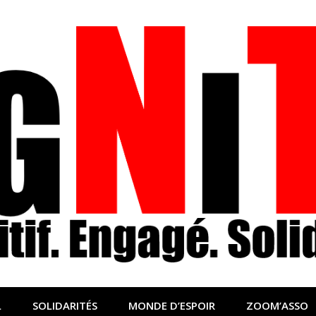
nfo sociale, solidaire
lidaire pour relayer ce qui fait avancer le monde
L
SOLIDARITÉS
MONDE D’ESPOIR
ZOOM’ASSO