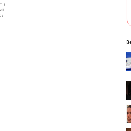
mis
ait
rds
Be