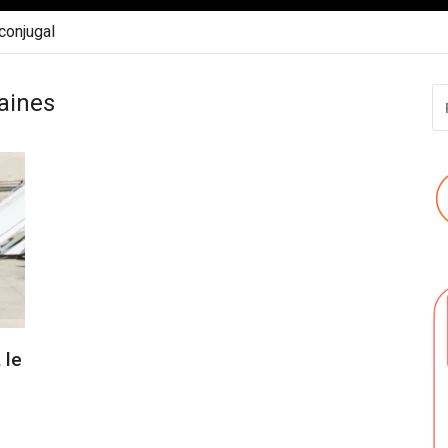
 conjugal
R
aines
P
:
 le