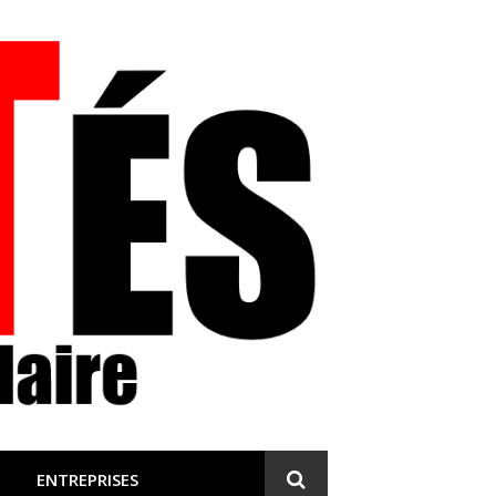
 et engagée
ENTREPRISES