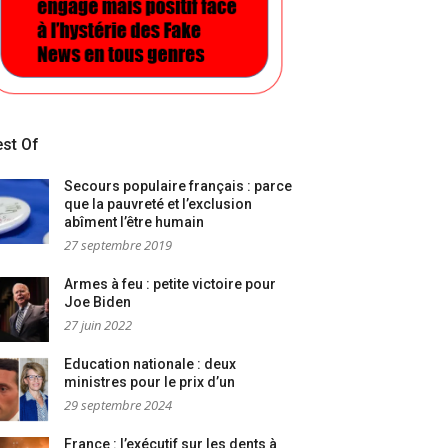
st Of
Secours populaire français : parce
que la pauvreté et l’exclusion
abîment l’être humain
27 septembre 2019
Armes à feu : petite victoire pour
Joe Biden
27 juin 2022
Education nationale : deux
ministres pour le prix d’un
29 septembre 2024
France : l’exécutif sur les dents à