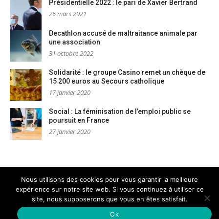
Présidentielle 2022 : le pari de Xavier Bertrand
26 mars 2021
Decathlon accusé de maltraitance animale par
une association
31 octobre 2022
Solidarité : le groupe Casino remet un chèque de
15 200 euros au Secours catholique
17 janvier 2020
Social : La féminisation de l’emploi public se
poursuit en France
27 janvier 2020
Nous utilisons des cookies pour vous garantir la meilleure
expérience sur notre site web. Si vous continuez à utiliser ce
Mentions légales
Nous contacter
site, nous supposerons que vous en êtes satisfait.
Copyright © PM Dignités - L'info sociale, solidaire et engagée
–
Thème Glob par
FameThemes
Ok