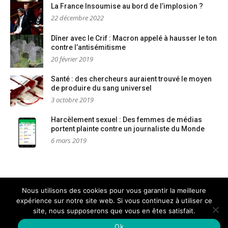
La France Insoumise au bord de l’implosion ?
22 décembre 2022
Dîner avec le Crif : Macron appelé à hausser le ton
contre l’antisémitisme
20 février 2019
Santé : des chercheurs auraient trouvé le moyen
de produire du sang universel
3 octobre 2019
Harcèlement sexuel : Des femmes de médias
portent plainte contre un journaliste du Monde
6 mars 2019
Nous utilisons des cookies pour vous garantir la meilleure
expérience sur notre site web. Si vous continuez à utiliser ce
Mentions légales
Nous contacter
site, nous supposerons que vous en êtes satisfait.
Copyright © AM Dignités - L'info sociale, solidaire et engagée
–
Thème Glob par
FameThemes
Ok