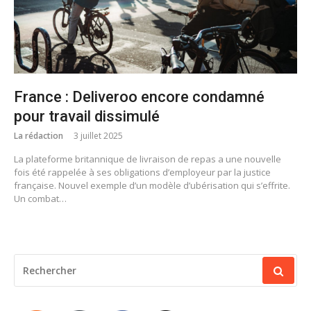
France : Deliveroo encore condamné
pour travail dissimulé
La rédaction
3 juillet 2025
La plateforme britannique de livraison de repas a une nouvelle
fois été rappelée à ses obligations d’employeur par la justice
française. Nouvel exemple d’un modèle d’ubérisation qui s’effrite.
Un combat…
RECHERCHER
POUR
: