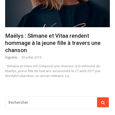
Maëlys : Slimane et Vitaa rendent
hommage à la jeune fille à travers une
chanson
Dignités
30 juillet 2019
Slimane et Vitaa ont composé une chanson à la mémoire de
Maëlys, jeune fille de huit ans assassinée le 27 août 2017 par
Nordahl Lelandais, un ancien militaire. La…
RECHERCHER
POUR
: