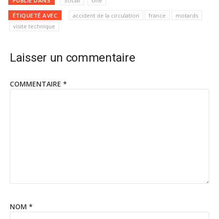
PUBLIÉ DANS
Social
Une
ÉTIQUETÉ AVEC
accident de la circulation
france
motards
visite technique
Laisser un commentaire
COMMENTAIRE
*
NOM
*