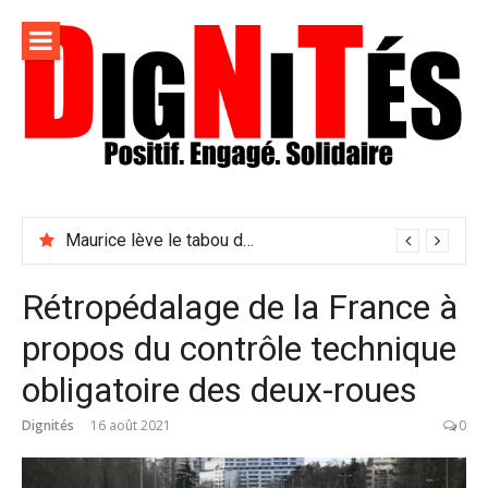
Aller
au
contenu
Dignités –
L'information positive, consciente et solidaire pour
L'info
relayer ce qui fait avancer le monde
Maurice lève le tabou du viol conjugal
sociale,
solidaire
Rétropédalage de la France à
et
propos du contrôle technique
engagée
obligatoire des deux-roues
Dignités
16 août 2021
0