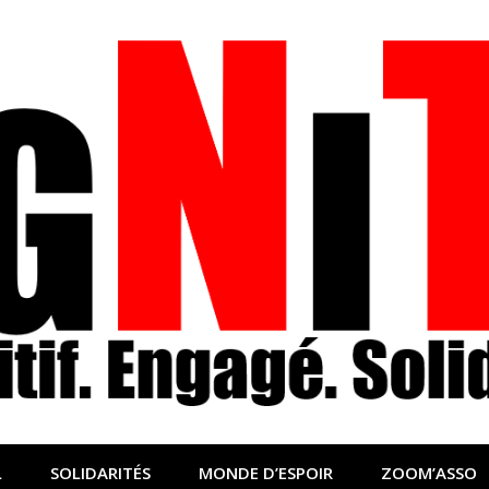
nfo sociale, solidaire
lidaire pour relayer ce qui fait avancer le monde
L
SOLIDARITÉS
MONDE D’ESPOIR
ZOOM’ASSO