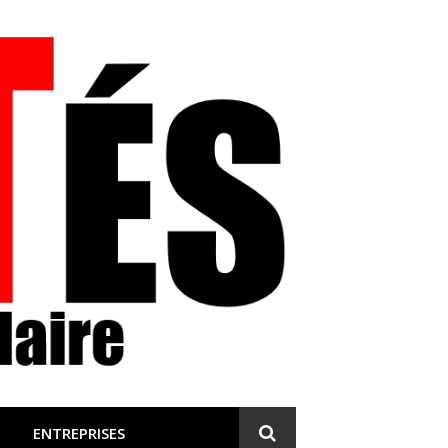
 et engagée
ENTREPRISES