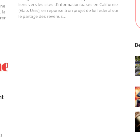
liens vers les sites d’information basés en Californie
une
(Etats Unis), en réponse à un projet de loi fédéral sur
, la
le partage des revenus…
rer
Be
nt
ès