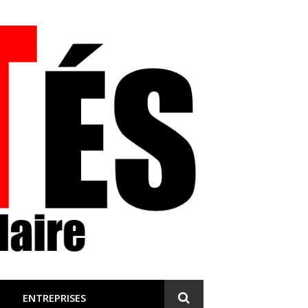
 et engagée
ENTREPRISES