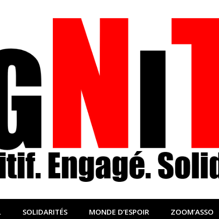
nfo sociale, solidaire
lidaire pour relayer ce qui fait avancer le monde
L
SOLIDARITÉS
MONDE D’ESPOIR
ZOOM’ASSO