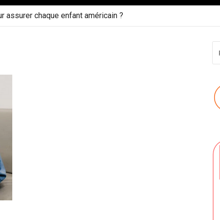
ur assurer chaque enfant américain ?
R
P
: