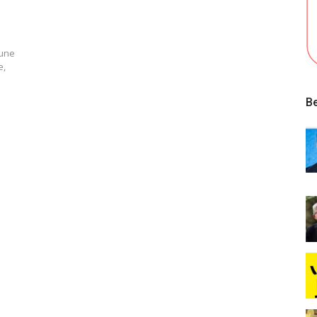
 une
e,
Be