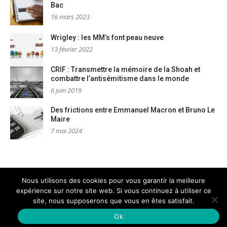
Bac
16 mars 2023
Wrigley : les MM’s font peau neuve
13 février 2022
CRIF : Transmettre la mémoire de la Shoah et
combattre l’antisémitisme dans le monde
6 juin 2019
Des frictions entre Emmanuel Macron et Bruno Le
Maire
7 mai 2024
Nous utilisons des cookies pour vous garantir la meilleure
expérience sur notre site web. Si vous continuez à utiliser ce
Mentions légales
Nous contacter
site, nous supposerons que vous en êtes satisfait.
Copyright © PM Dignités - L'info sociale, solidaire et engagée
–
Thème Glob par
FameThemes
Ok