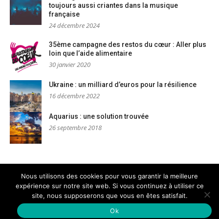
toujours aussi criantes dans la musique
française
24 décembre 2024
35ème campagne des restos du cœur : Aller plus
loin que l’aide alimentaire
30 janvier 2020
Ukraine : un milliard d’euros pour la résilience
16 décembre 2022
Aquarius : une solution trouvée
26 septembre 2018
Nous utilisons des cookies pour vous garantir la meilleure
expérience sur notre site web. Si vous continuez à utiliser ce
Mentions légales
Nous contacter
site, nous supposerons que vous en êtes satisfait.
Copyright © AM Dignités - L'info sociale, solidaire et engagée
–
Thème Glob par
FameThemes
Ok