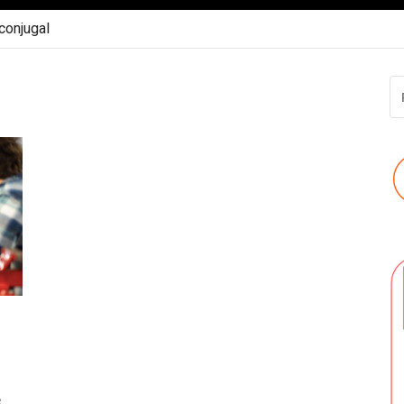
 conjugal
R
P
:
e