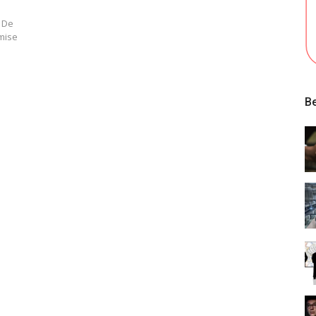
. De
emise
Be