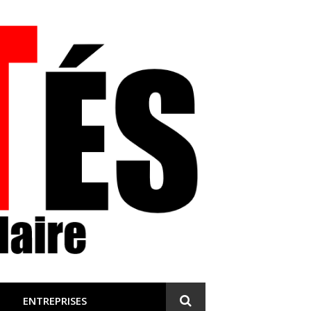
 et engagée
ENTREPRISES