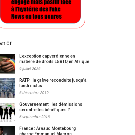
st Of
L’exception capverdienne en
matière de droits LGBTQ en Afrique
9 juillet 2026
RATP : la grève reconduite jusqu’à
lundi inclus
6 décembre 2019
Gouvernement : les démissions
seront-elles bénéfiques ?
6 septembre 2018
France : Arnaud Montebourg
charge Emmanuel Macron