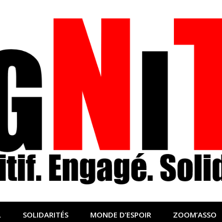
nfo sociale, solidaire
lidaire pour relayer ce qui fait avancer le monde
L
SOLIDARITÉS
MONDE D’ESPOIR
ZOOM’ASSO