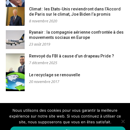
Climat : les Etats-Unis reviendront dans l’Accord
de Paris sur le climat, Joe Biden l’a promis
8 novembre 2020
Ryanair : la compagnie aérienne confrontée à des
mouvements sociaux en Europe
23 août 2019
Renvoyé du FBI à cause d’un drapeau Pride ?
7 décembre 2025
Le recyclage se renouvelle
20 novembre 2017
Nous utilisons des cookies pour vous garantir la meilleure
expérience sur notre site web. Si vous continuez à utiliser ce
Mentions légales
Nous contacter
site, nous supposerons que vous en êtes satisfait.
Copyright © AM Dignités - L'info sociale, solidaire et engagée
–