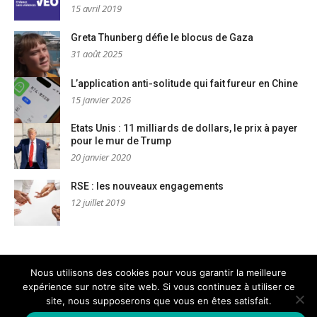
15 avril 2019
Greta Thunberg défie le blocus de Gaza
31 août 2025
L’application anti-solitude qui fait fureur en Chine
15 janvier 2026
Etats Unis : 11 milliards de dollars, le prix à payer
pour le mur de Trump
20 janvier 2020
RSE : les nouveaux engagements
12 juillet 2019
Nous utilisons des cookies pour vous garantir la meilleure
expérience sur notre site web. Si vous continuez à utiliser ce
Mentions légales
Nous contacter
site, nous supposerons que vous en êtes satisfait.
Copyright © PM Dignités - L'info sociale, solidaire et engagée
–