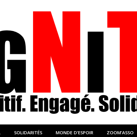
nfo sociale, solidaire
lidaire pour relayer ce qui fait avancer le monde
L
SOLIDARITÉS
MONDE D’ESPOIR
ZOOM’ASSO