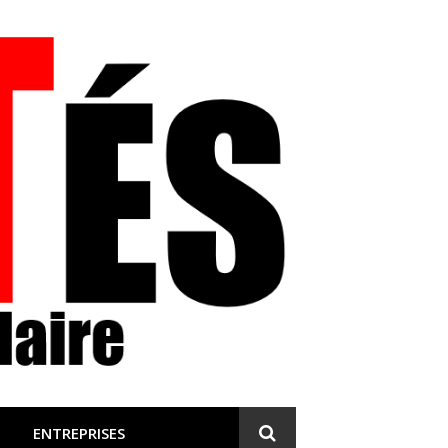
 et engagée
ENTREPRISES