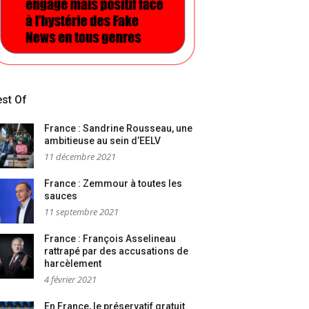
st Of
France : Sandrine Rousseau, une
ambitieuse au sein d’EELV
11 décembre 2021
France : Zemmour à toutes les
sauces
11 septembre 2021
France : François Asselineau
rattrapé par des accusations de
harcèlement
4 février 2021
En France, le préservatif gratuit