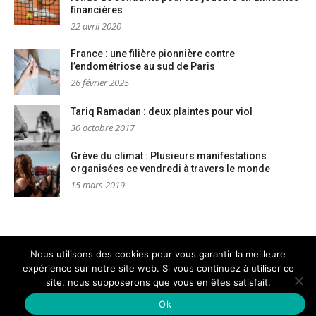
financières
22 avril 2020
France : une filière pionnière contre
l’endométriose au sud de Paris
26 février 2025
Tariq Ramadan : deux plaintes pour viol
30 octobre 2017
Grève du climat : Plusieurs manifestations
organisées ce vendredi à travers le monde
15 mars 2019
Nous utilisons des cookies pour vous garantir la meilleure
expérience sur notre site web. Si vous continuez à utiliser ce
Mentions légales
Nous contacter
site, nous supposerons que vous en êtes satisfait.
Copyright © PM Dignités - L'info sociale, solidaire et engagée
–
Thème Glob par
FameThemes
Ok