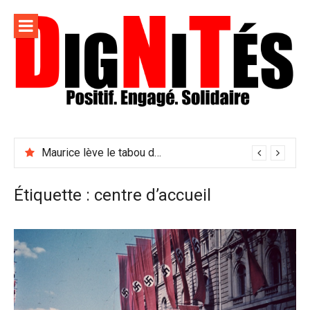
Aller
au
contenu
Dignités –
L'information positive, consciente et solidaire pour
L'info
relayer ce qui fait avancer le monde
Maurice lève le tabou du viol conjugal
sociale,
solidaire
Étiquette :
centre d’accueil
et
engagée