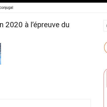
 conjugal
n 2020 à l’épreuve du
R
P
: