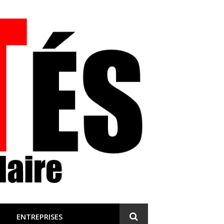
 et engagée
ENTREPRISES