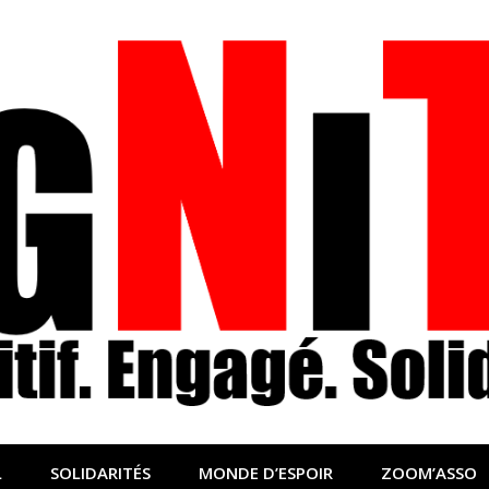
nfo sociale, solidaire
lidaire pour relayer ce qui fait avancer le monde
L
SOLIDARITÉS
MONDE D’ESPOIR
ZOOM’ASSO