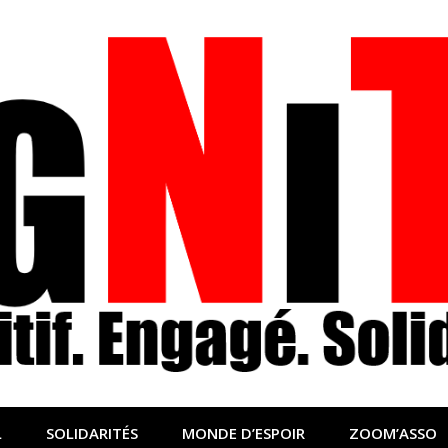
nfo sociale, solidaire
lidaire pour relayer ce qui fait avancer le monde
L
SOLIDARITÉS
MONDE D’ESPOIR
ZOOM’ASSO