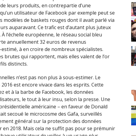
e de leurs produits, en contrepartie d’une
 qu’un utilisateur de Facebook par exemple peut se
des modèles de baskets rouges dont il avait parlé via
rs auparavant. Ce trafic est d’autant plus juteux
À l’échelle européenne, le réseau social bleu
orte annuellement 32 euros de revenus
-estimé, à en croire de nombreux spécialistes.
 brutes qui rapportent, mais elles valent de l’or
ils distincts.
nelles n’est pas non plus à sous-estimer. Le
 2016 est encore vivace dans les esprits. Cette
ez et à la barbe de Facebook, les données
isateurs, le tout à leur insu, selon la presse. Une
 présidentielle américaine – en faveur de Donald
vait secoué le microcosme des Gafa, surveillés
glement général sur la protection des données
en 2018. Mais cela ne suffit pas pour se prémunir
chaque utilisateur de veiller à un usage plus