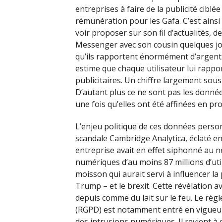
entreprises à faire de la publicité ciblé
rémunération pour les Gafa. C’est ainsi
voir proposer sur son fil d’actualités, 
Messenger avec son cousin quelques jou
qu’ils rapportent énormément d’argent. 
estime que chaque utilisateur lui rapp
publicitaires. Un chiffre largement sous
D’autant plus ce ne sont pas les données
une fois qu’elles ont été affinées en prof
L’enjeu politique de ces données person
scandale Cambridge Analytica, éclaté en
entreprise avait en effet siphonné au n
numériques d’au moins 87 millions d’util
moisson qui aurait servi à influencer la
Trump – et le brexit. Cette révélation a
depuis comme du lait sur le feu. Le rè
(RGPD) est notamment entré en vigueur 
des intrusions numériques. Il revient à 