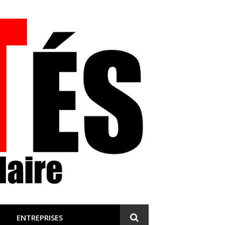
 et engagée
ENTREPRISES