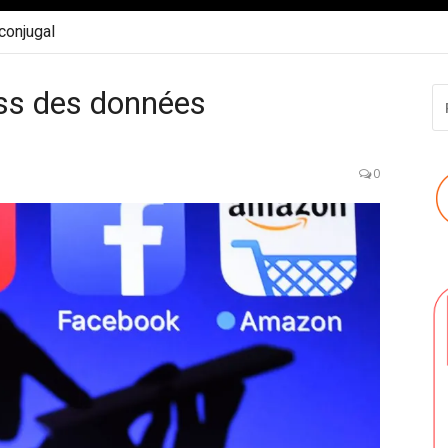
 conjugal
ess des données
R
P
:
0