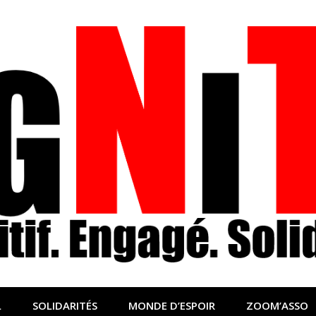
nfo sociale, solidaire
lidaire pour relayer ce qui fait avancer le monde
L
SOLIDARITÉS
MONDE D’ESPOIR
ZOOM’ASSO