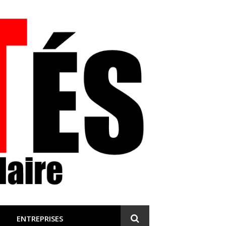
 et engagée
ENTREPRISES