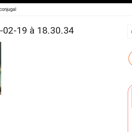
 conjugal
-02-19 à 18.30.34
R
P
: