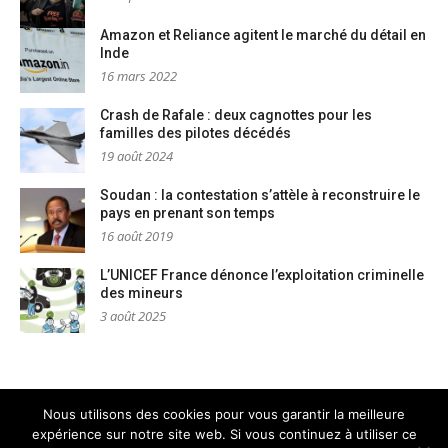
Amazon et Reliance agitent le marché du détail en
Inde
16 mars 2022
Crash de Rafale : deux cagnottes pour les
familles des pilotes décédés
19 août 2024
Soudan : la contestation s’attèle à reconstruire le
pays en prenant son temps
16 août 2019
L’UNICEF France dénonce l’exploitation criminelle
des mineurs
3 août 2025
Nous utilisons des cookies pour vous garantir la meilleure
expérience sur notre site web. Si vous continuez à utiliser ce
Mentions légales
Nous contacter