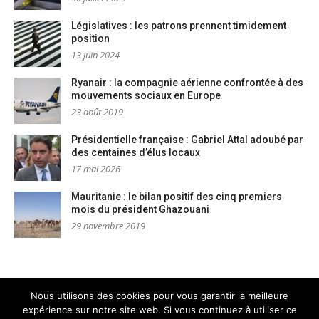
Législatives : les patrons prennent timidement
position
13 juin 2024
Ryanair : la compagnie aérienne confrontée à des
mouvements sociaux en Europe
23 août 2019
Présidentielle française : Gabriel Attal adoubé par
des centaines d’élus locaux
17 mai 2026
Mauritanie : le bilan positif des cinq premiers
mois du président Ghazouani
29 novembre 2019
Nous utilisons des cookies pour vous garantir la meilleure
expérience sur notre site web. Si vous continuez à utiliser ce
Mentions légales
Nous contacter