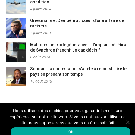
condition
4 juillet 2024
Griezmann et Dembélé au cœur d’une affaire de
racisme
7 juillet 2021
Maladies neurodégénératives : l’implant cérébral
de Synchron franchit un cap décisif
6 août 2024
Soudan : la contestation s’attèle à reconstruire le
pays en prenant son temps
16 août 2019
Nous utilisons des cookies pour vous garantir la meilleure
expérience sur notre site web. Si vous continuez à utiliser ce
Mentions légales
Nous contacter
site, nous supposerons que vous en êtes satisfait.
Copyright © PM Dignités - L'info sociale, solidaire et engagée
–
Thème Glob par
FameThemes
Ok