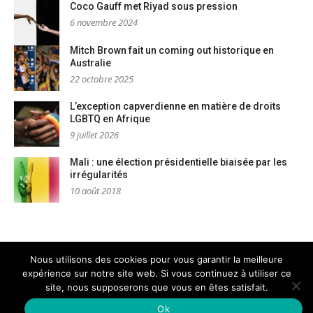
Coco Gauff met Riyad sous pression
6 novembre 2024
Mitch Brown fait un coming out historique en
Australie
22 octobre 2025
L’exception capverdienne en matière de droits
LGBTQ en Afrique
9 juillet 2026
Mali : une élection présidentielle biaisée par les
irrégularités
10 août 2018
Nous utilisons des cookies pour vous garantir la meilleure
expérience sur notre site web. Si vous continuez à utiliser ce
Mentions légales
Nous contacter
site, nous supposerons que vous en êtes satisfait.
Copyright © PM Dignités - L'info sociale, solidaire et engagée
–
Thème Glob par
FameThemes
Ok