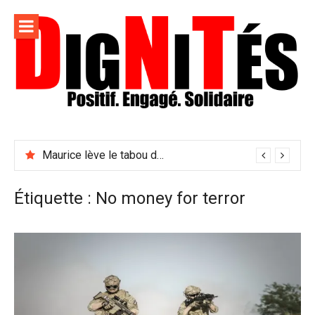
Aller
au
contenu
Dignités –
L'information positive, consciente et solidaire pour
L'info
relayer ce qui fait avancer le monde
Maurice lève le tabou du viol conjugal
sociale,
solidaire
Étiquette :
No money for terror
et
engagée