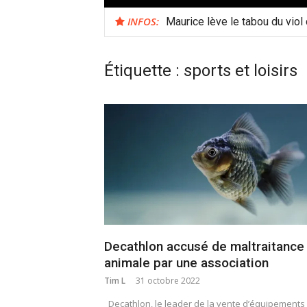
INFOS:
Maurice lève le tabou du viol
Étiquette :
sports et loisirs
Decathlon accusé de maltraitance
animale par une association
Tim L
31 octobre 2022
Decathlon, le leader de la vente d’équipements