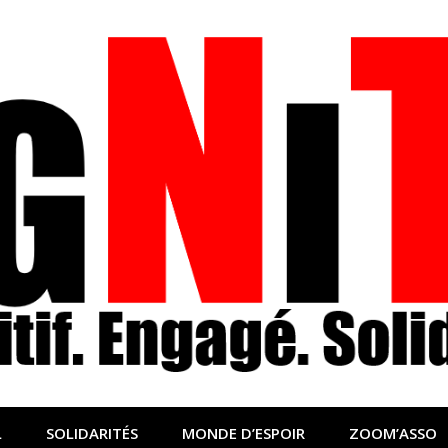
nfo sociale, solidaire
lidaire pour relayer ce qui fait avancer le monde
L
SOLIDARITÉS
MONDE D’ESPOIR
ZOOM’ASSO