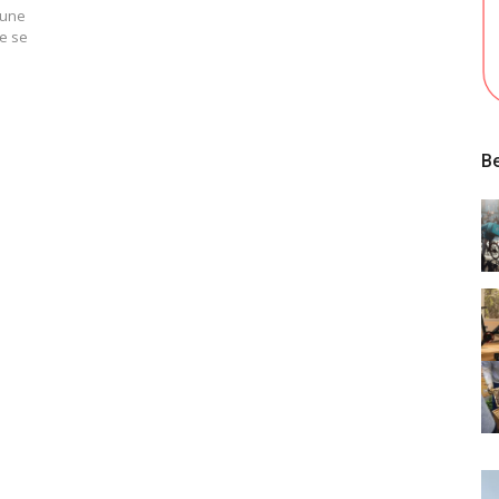
 une
e se
Be