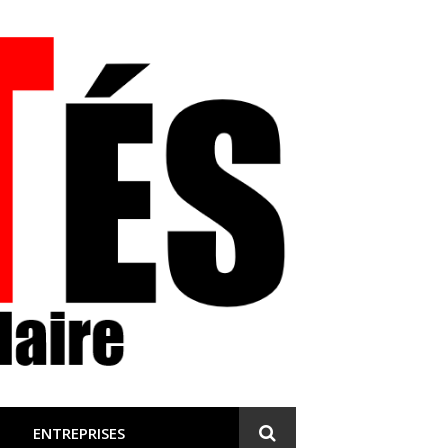
 et engagée
ENTREPRISES