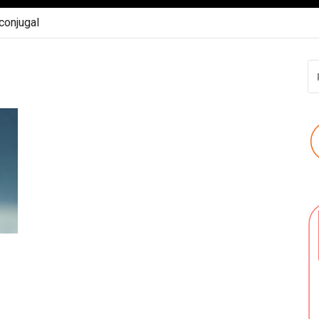
 conjugal
R
P
: