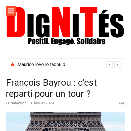
Aller
au
contenu
Dignités –
L'information positive, consciente et solidaire pour
L'info
relayer ce qui fait avancer le monde
Maurice lève le tabou du viol conjugal
sociale,
solidaire
François Bayrou : c’est
et
reparti pour un tour ?
engagée
La rédaction
6 février 2024
0