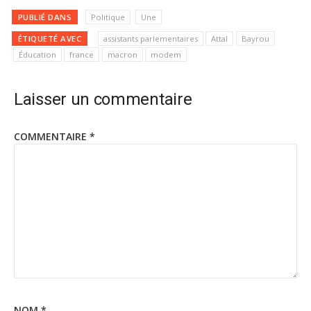
PUBLIÉ DANS
Politique
Une
ÉTIQUETÉ AVEC
assistants parlementaires
Attal
Bayrou
Éducation
france
macron
modem
Laisser un commentaire
COMMENTAIRE
*
NOM
*