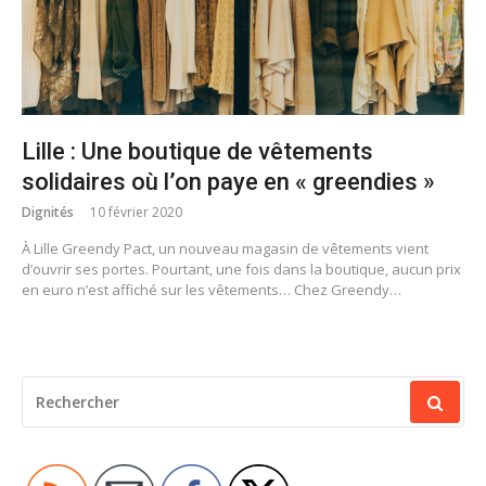
Lille : Une boutique de vêtements
solidaires où l’on paye en « greendies »
Dignités
10 février 2020
À Lille Greendy Pact, un nouveau magasin de vêtements vient
d’ouvrir ses portes. Pourtant, une fois dans la boutique, aucun prix
en euro n’est affiché sur les vêtements… Chez Greendy…
RECHERCHER
POUR
: