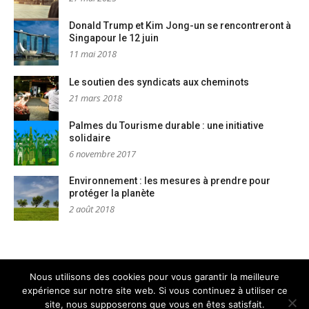
Donald Trump et Kim Jong-un se rencontreront à
Singapour le 12 juin
11 mai 2018
Le soutien des syndicats aux cheminots
21 mars 2018
Palmes du Tourisme durable : une initiative
solidaire
6 novembre 2017
Environnement : les mesures à prendre pour
protéger la planète
2 août 2018
Nous utilisons des cookies pour vous garantir la meilleure
expérience sur notre site web. Si vous continuez à utiliser ce
Mentions légales
Nous contacter
site, nous supposerons que vous en êtes satisfait.