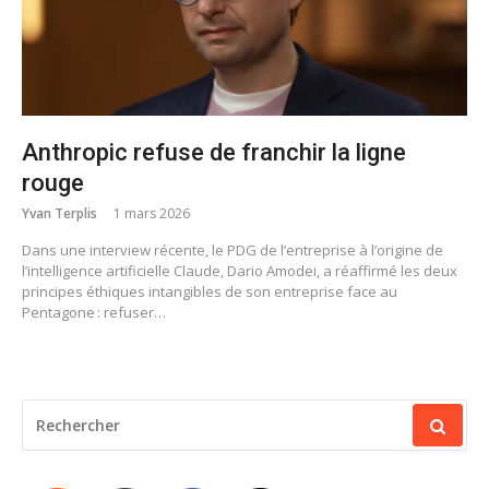
Anthropic refuse de franchir la ligne
rouge
Yvan Terplis
1 mars 2026
Dans une interview récente, le PDG de l’entreprise à l’origine de
l’intelligence artificielle Claude, Dario Amodei, a réaffirmé les deux
principes éthiques intangibles de son entreprise face au
Pentagone : refuser…
RECHERCHER
POUR
: