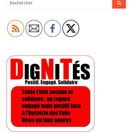
POUR
: