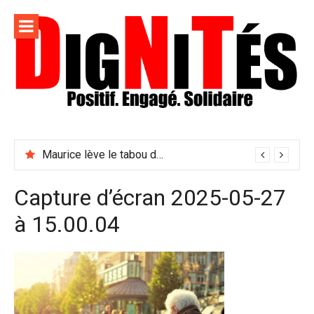
Aller
au
contenu
Dignités –
L'information positive, consciente et solidaire pour
L'info
relayer ce qui fait avancer le monde
Maurice lève le tabou du viol conjugal
sociale,
solidaire
Capture d’écran 2025-05-27
et
à 15.00.04
engagée