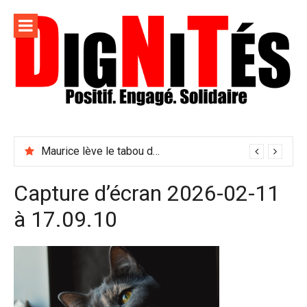
Aller
au
contenu
Dignités –
L'information positive, consciente et solidaire pour
L'info
relayer ce qui fait avancer le monde
Maurice lève le tabou du viol conjugal
sociale,
solidaire
Capture d’écran 2026-02-11
et
à 17.09.10
engagée