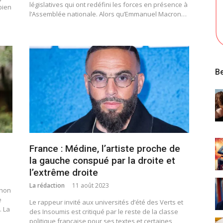
législatives qui ont redéfini les forces en présence à
bien
l’Assemblée nationale. Alors qu’Emmanuel Macron…
Be
France : Médine, l’artiste proche de
la gauche conspué par la droite et
l’extrême droite
La rédaction
11 août 2023
chon
e
Le rappeur invité aux universités d’été des Verts et
. La
des Insoumis est critiqué par le reste de la classe
politique française pour ses textes et certaines