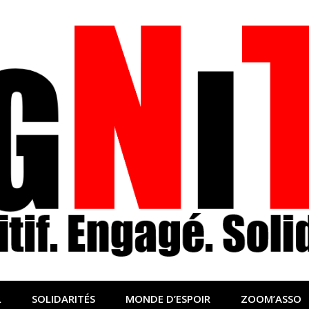
nfo sociale, solidaire
lidaire pour relayer ce qui fait avancer le monde
L
SOLIDARITÉS
MONDE D’ESPOIR
ZOOM’ASSO