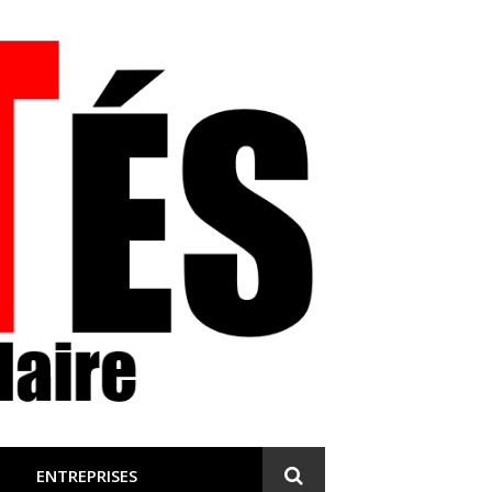
 et engagée
ENTREPRISES