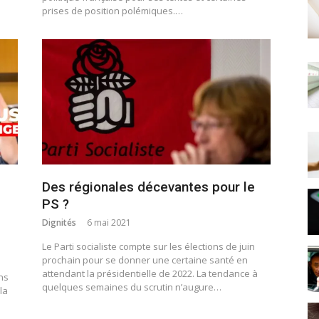
prises de position polémiques.…
Des régionales décevantes pour le
PS ?
Dignités
6 mai 2021
Le Parti socialiste compte sur les élections de juin
prochain pour se donner une certaine santé en
attendant la présidentielle de 2022. La tendance à
ns
quelques semaines du scrutin n’augure…
la