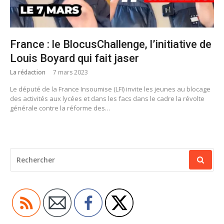
France : le BlocusChallenge, l’initiative de
Louis Boyard qui fait jaser
La rédaction
7 mars 2023
Le député de la France Insoumise (LFI) invite les jeunes au blocage
des activités aux lycées et dans les facs dans le cadre la révolte
générale contre la réforme des…
RECHERCHER
POUR
: